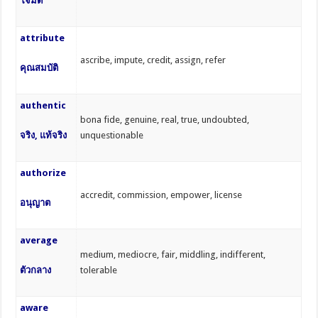
โจมตี
attribute
ascribe, impute, credit, assign, refer
คุณสมบัติ
authentic
bona fide, genuine, real, true, undoubted,
จริง, แท้จริง
unquestionable
authorize
accredit, commission, empower, license
อนุญาต
average
medium, mediocre, fair, middling, indifferent,
ตัวกลาง
tolerable
aware