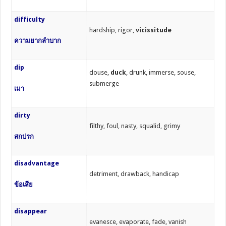
difficulty
hardship, rigor,
vicissitude
ความยากลำบาก
dip
douse,
duck
, drunk, immerse, souse,
submerge
เมา
dirty
filthy, foul, nasty, squalid, grimy
สกปรก
disadvantage
detriment, drawback, handicap
ข้อเสีย
disappear
evanesce, evaporate, fade, vanish