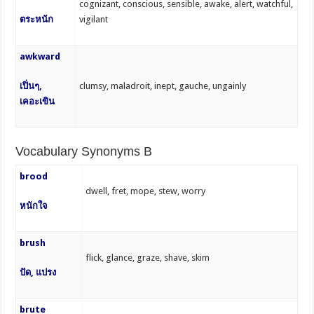
cognizant, conscious, sensible, awake, alert, watchful,
ตระหนัก
vigilant
awkward
เปิ่นๆ,
clumsy, maladroit, inept, gauche, ungainly
เคอะเขิน
Vocabulary Synonyms B
brood
dwell, fret, mope, stew, worry
หนักใจ
brush
flick, glance, graze, shave, skim
ปัด, แปรง
brute