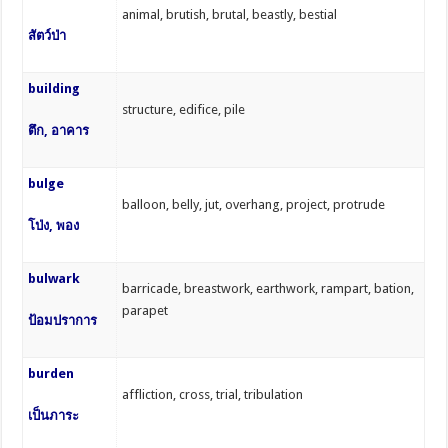
animal, brutish, brutal, beastly, bestial
สัตว์ป่า
building
structure, edifice, pile
ตึก, อาคาร
bulge
balloon, belly, jut, overhang, project, protrude
โป่ง, พอง
bulwark
barricade, breastwork, earthwork, rampart, bation,
parapet
ป้อมปราการ
burden
affliction, cross, trial, tribulation
เป็นภาระ