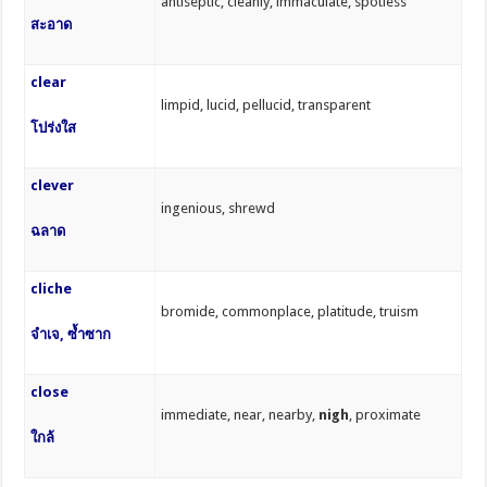
antiseptic, cleanly, immaculate, spotless
สะอาด
clear
limpid, lucid, pellucid, transparent
โปร่งใส
clever
ingenious, shrewd
ฉลาด
cliche
bromide, commonplace, platitude, truism
จำเจ, ซ้ำซาก
close
immediate, near, nearby,
nigh
, proximate
ใกล้