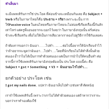
ทำเล็บมา
จะมีแพทเทิร์นการใช่
ประโยค
ที่ค่อนข้างจะเหมือนกันเลย คือ
Subject +
Verb
หรือในภาษาไทยก็คือ
ประธาน + กริยา
เพราะฉะนั้น
การ
ใช้
Passive voice
ในคนไทยหรือภาษาไทยจะไม่ค่อยซีเรียสเรื่องนี้กันสัก
เท่าไหร่ แต่ครูพี่แอนอยากจะบอกไว้เลยว่า ในภาษาอังกฤษนั้น ฝรั่งค่อน
ข้างจะซีเรียสกัน เพื่อไม่ให้เป็นการเสียเวลาเราลองไปดูวิธีการใช้กันเลยค่ะ
ถ้าต้องการบอกว่า ฉันเอา…….ไปทำ….….. ต่อไปนี้อยากให้นักเรียนจำไว้
ว่าถ้าอยากจะพูดว่าฉันเอา….ไปทำ…. โดยที่นักเรียนไม่ได้ทำสิ่งนั้นด้วย
ตนเอง ย้ำว่าไม่ได้เป็นการทำด้วยตนเอง แต่เป็นการนำไปให้คนอื่นทำ ต่อ
จากนี้การใช้แพทเทิร์นภาษาอังกฤษต้องเป็น
ประโยค
แบบนี้ค่ะ คือ
Subject + got + Something + V3 = ฉันเอาอะไรไปทำ….
ยกตัวอย่าง ประโยค เช่น
I got my nails done.
แปลว่า ฉันเอาเล็บไปทำ (เช่นทาสี ตัดหนัง)
เราจำใช้แพทเทิร์นนี้ เพราะว่าเราไม่ได้ทำด้วยตนเอง
แต่ถ้าหากว่าเราจะ
บอกว่าเราทำเองต้องใช้