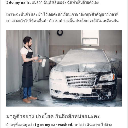
I do my nails.
แปลว่า ฉันทำเล็บเอง / ฉันทำเล็บด้วยตัวเอง
เพราะฉะนั้นจำ และ ย้ำ ไว้เลยค่ะนักเรียน ภาษาอังกฤษสำคัญมากเวลาที่
เราเอาอะไรไปให้คนอื่นทำ กับ เราทำเองนั้น
ประโยค
จะใช้ไม่เหมือนกัน
มาดูตัวอย่าง ประโยค กันอีกสักหน่อยนะคะ
ถ้าครูพี่แอนพูดว่า
I got my car washed.
แปลว่า ฉันเอารถไปล้าง