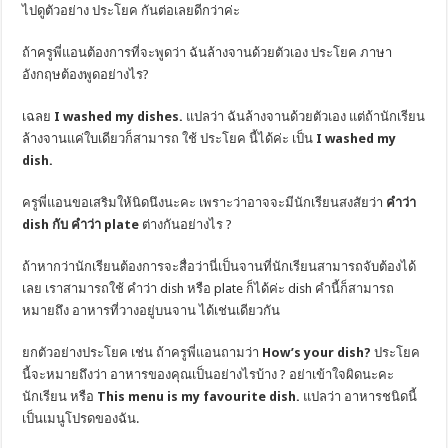
ไปดูตัวอย่าง
ประโยค
กันต่อเลยดีกว่าค่ะ
ถ้าครูพี่แอนต้องการที่จะพูดว่า ฉันล้างจานด้วยตัวเอง
ประโยค
ภาษา
อังกฤษต้องพูดอย่างไร?
เฉลย
I washed my dishes.
แปลว่า ฉันล้างจานด้วยตัวเอง แต่ถ้านักเรียน
ล้างจานแค่ใบเดียวก็สามารถ ใช้
ประโยค
นี้ได้ค่ะ เป็น
I washed my
dish.
ครูพี่แอนขอเสริมให้นิดนึงนะคะ เพราะว่าอาจจะมีนักเรียนสงสัยว่า
คำว่า
dish กับ คำว่า
plate
ต่างกันอย่างไร ?
ถ้าหากว่านักเรียนต้องการจะสื่อว่านี่เป็นจานที่นักเรียนสามารถจับต้องได้
เลย เราสามารถใช้
คำว่า
dish หรือ plate ก็ได้ค่ะ dish คำนี้ก็สามารถ
หมายถึง อาหารที่วางอยู่บนจาน ได้เช่นเดียวกัน
ยกตัวอย่างประโยค เช่น ถ้าครูพี่แอนถามว่า
How’s your dish?
ประโยค
นี้จะหมายถึงว่า อาหารของคุณเป็นอย่างไรบ้าง ? อย่าเข้าใจผิดนะคะ
นักเรียน หรือ
This menu is my favourite dish.
แปลว่า อาหารชนิดนี้
เป็นเมนูโปรดของฉัน.