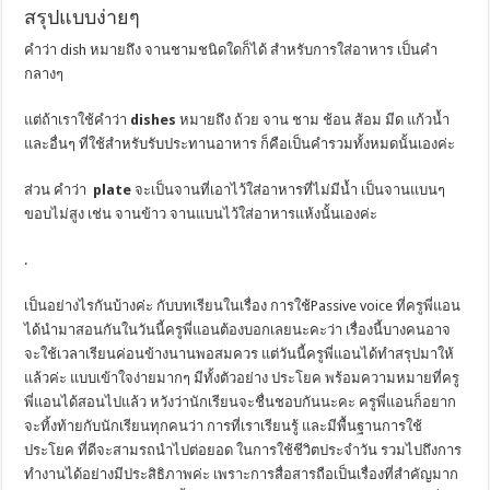
สรุปแบบง่ายๆ
คำว่า
dish หมายถึง
จานชามชนิดใดก็ได้ สำหรับการใส่อาหาร เป็นคำ
กลางๆ
แต่ถ้าเราใช้คำว่า
dishes
หมายถึง ถ้วย จาน ชาม ช้อน ส้อม มีด แก้วน้ำ
และอื่นๆ ที่ใช้สำหรับรับประทานอาหาร ก็คือเป็นคำรวมทั้งหมดนั้นเองค่ะ
ส่วน
คำว่า
plate
จะเป็นจานที่เอาไว้ใส่อาหารที่ไม่มีน้ำ เป็นจานแบนๆ
ขอบไม่สูง เช่น จานข้าว จานแบนไว้ใส่อาหารแห้งนั้นเองค่ะ
.
เป็นอย่างไรกันบ้างค่ะ กับบทเรียนในเรื่อง
การใช้
Passive voice
ที่ครูพี่แอน
ได้นำมาสอนกันในวันนี้
ครูพี่แอนต้องบอกเลยนะคะว่า เรื่องนี้บางคนอาจ
จะใช้เวลาเรียนค่อนข้างนานพอสมควร แต่วันนี้ครูพี่แอนได้ทำสรุปมาให้
แล้วค่ะ แบบเข้าใจง่ายมากๆ มีทั้งตัวอย่าง
ประโยค
พร้อมความหมายที่ครู
พี่แอนได้สอนไปแล้ว หวังว่านักเรียนจะชื่นชอบกันนะคะ ครูพี่แอนก็อยาก
จะทิ้งท้ายกับนักเรียนทุกคนว่า การที่เราเรียนรู้ และมีพื้นฐานการใช้
ประโยค ที่ดีจะสามรถนำไปต่อยอด ในการใช้ชีวิตประจำวัน รวมไปถึงการ
ทำงานได้อย่างมีประสิธิภาพค่ะ เพราะการสื่อสารถือเป็นเรื่องที่สำคัญมาก